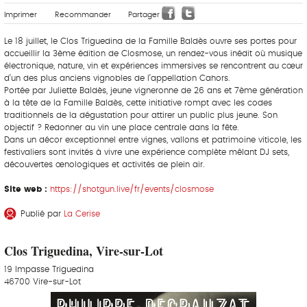
Imprimer
Recommander
Partager
Le 18 juillet, le Clos Triguedina de la Famille Baldès ouvre ses portes pour
accueillir la 3ème édition de Closmose, un rendez-vous inédit où musique
électronique, nature, vin et expériences immersives se rencontrent au cœur
d’un des plus anciens vignobles de l’appellation Cahors.
Portée par Juliette Baldès, jeune vigneronne de 26 ans et 7ème génération
à la tête de la Famille Baldès, cette initiative rompt avec les codes
traditionnels de la dégustation pour attirer un public plus jeune. Son
objectif ? Redonner au vin une place centrale dans la fête.
Dans un décor exceptionnel entre vignes, vallons et patrimoine viticole, les
festivaliers sont invités à vivre une expérience complète mêlant DJ sets,
découvertes œnologiques et activités de plein air.
Site web :
https://shotgun.live/fr/events/closmose
Publié par
La Cerise
Clos Triguedina, Vire-sur-Lot
19 Impasse Triguedina
46700 Vire-sur-Lot