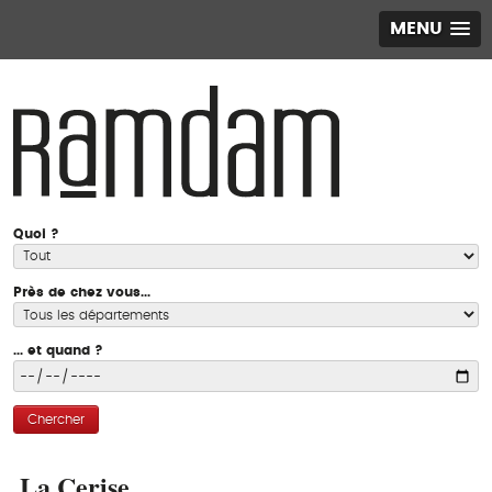
MENU
Quoi ?
Près de chez vous...
... et quand ?
Chercher
La Cerise