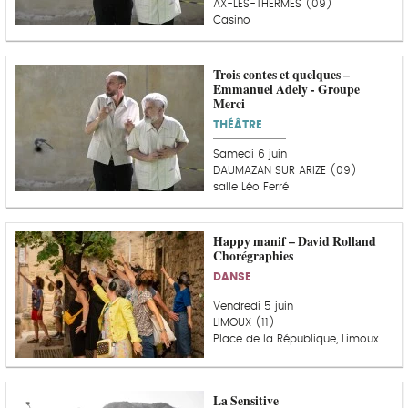
AX-LES-THERMES (09)
Casino
Trois contes et quelques –
Emmanuel Adely - Groupe
Merci
THÉÂTRE
Samedi 6 juin
DAUMAZAN SUR ARIZE (09)
salle Léo Ferré
Happy manif – David Rolland
Chorégraphies
DANSE
Vendredi 5 juin
LIMOUX (11)
Place de la République, Limoux
La Sensitive