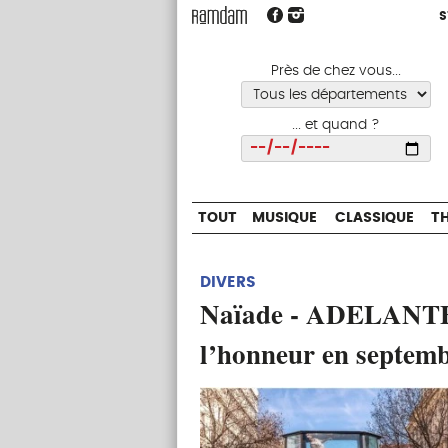
S
S
TOUT
MUSIQUE
CLASSIQUE
Près de chez vous...
... et quand ?
Choisir
TOUT
MUSIQUE
CLASSIQUE
T
DIVERS
Naïade - ADELANTE 
l’honneur en septem