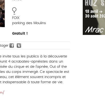
FOIX
parking des Moulins
Gratuit !
rtager
ve invite tous les publics à la découverte
réunit 4 acrobates-apnéistes dans un
sée du cirque et de l’apnée, Out of the
ibles du corps immergé. Ce spectacle est
’eau, cet élément souvent incompris et
et indispensable à toute forme de vie.
om/