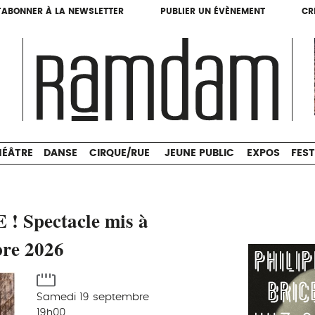
'ABONNER À LA NEWSLETTER
PUBLIER UN ÉVÈNEMENT
CR
'ABONNER À LA NEWSLETTER
PUBLIER UN ÉVÈNEMENT
CR
THÉÂTRE
DANSE
CIRQUE/RUE
JEUNE PUBLIC
HÉÂTRE
DANSE
CIRQUE/RUE
JEUNE PUBLIC
EXPOS
FEST
! Spectacle mis à
bre 2026
Samedi 19 septembre
19h00