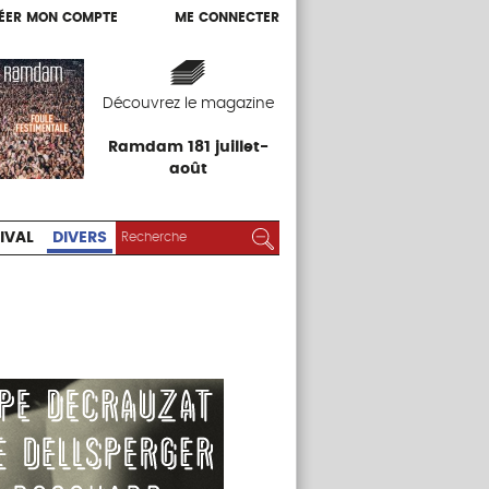
ÉER MON COMPTE
ME CONNECTER
ÉER MON COMPTE
ME CONNECTER
EXPOS
FESTIVAL
DIVERS
Découvrez le magazine
Ramdam 181 juillet-
août
RECHERCHER :
Rechercher
IVAL
DIVERS