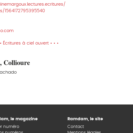
nemargoux.lectures.ecritures/
ts/1564172795395540
do.com
Écritures à ciel ouvert • • •
 Collioure
Machado
am, le magazine
Ramdam, le site
er numéro
Contact
ns numéros
Mentions légales