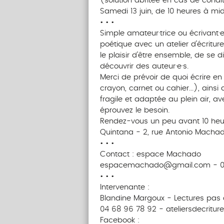
(solution abritée en cas de cond
Samedi 13 juin, de 10 heures à mid
• • •
Simple amateur·trice ou écrivant·e
poétique avec un atelier d’écriture
le plaisir d’être ensemble, de se di
découvrir des auteur·e·s.
Merci de prévoir de quoi écrire en p
crayon, carnet ou cahier...), ains
fragile et adaptée au plein air, av
éprouvez le besoin.
Rendez-vous un peu avant 10 heu
Quintana - 2, rue Antonio Machad
• • •
Contact : espace Machado
espacemachado@gmail.com - 04
• • •
Intervenante :
Blandine Margoux - Lectures pas à 
04 68 96 78 92 - ateliersdecrit
Facebook :