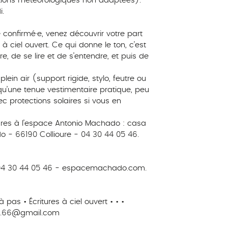
itions météorologiques non adaptées).
i.
 confirmé·e, venez découvrir votre part
 à ciel ouvert. Ce qui donne le ton, c’est
re, de se lire et de s’entendre, et puis de
lein air (support rigide, stylo, feutre ou
i qu’une tenue vestimentaire pratique, peu
ec protections solaires si vous en
res à l’espace Antonio Machado : casa
o - 66190 Collioure - 04 30 44 05 46.
 30 44 05 46 - espacemachado.com.
pas • Écritures à ciel ouvert • • •
ure.66@gmail.com