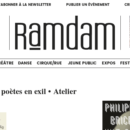
'ABONNER À LA NEWSLETTER
PUBLIER UN ÉVÈNEMENT
CR
'ABONNER À LA NEWSLETTER
PUBLIER UN ÉVÈNEMENT
CR
THÉÂTRE
DANSE
CIRQUE/RUE
JEUNE PUBLIC
HÉÂTRE
DANSE
CIRQUE/RUE
JEUNE PUBLIC
EXPOS
FEST
poètes en exil • Atelier