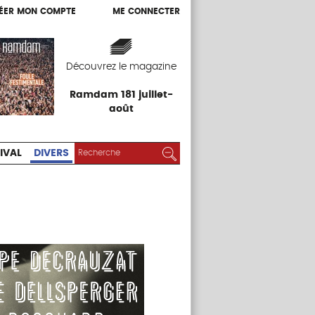
ÉER MON COMPTE
ME CONNECTER
ÉER MON COMPTE
ME CONNECTER
EXPOS
FESTIVAL
DIVERS
Découvrez le magazine
Ramdam 181 juillet-
août
RECHERCHER :
Rechercher
IVAL
DIVERS