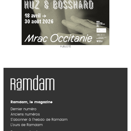
PUBLICITÉ
Ramdam, le magazine
Dernier numéro
Anciens numéros
S’abonner à l’hebdo de Ramdam
L’ours de Ramdam