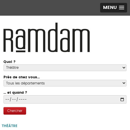
MENU
Quoi ?
Près de chez vous...
... et quand ?
Chercher
THÉÂTRE