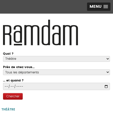
MENU
Quoi ?
Près de chez vous...
... et quand ?
Chercher
THÉÂTRE