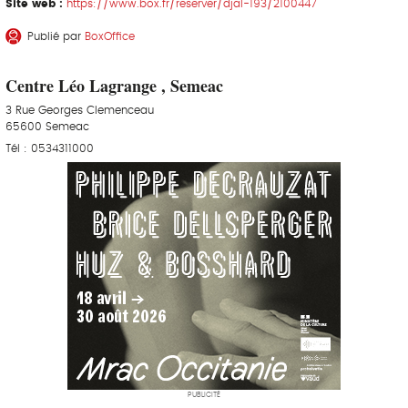
Site web :
https://www.box.fr/reserver/djal-193/2100447
Publié par
BoxOffice
Centre Léo Lagrange , Semeac
3 Rue Georges Clemenceau
65600 Semeac
Tél : 0534311000
PUBLICITÉ