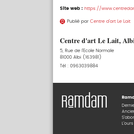
Site web :
https://www.centredar
Publié par
Centre d’art Le Lait
Centre d'art Le Lait, Alb
5, Rue de l'Ecole Normale
81000 Albi (163981)
Tél : 0963039884
Ramd
Derni
Ancie
S’abo
L’our