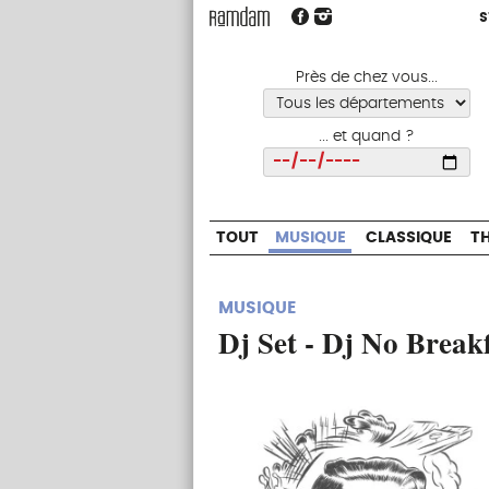
S
S
TOUT
MUSIQUE
CLASSIQUE
Près de chez vous...
... et quand ?
Choisir
TOUT
MUSIQUE
CLASSIQUE
T
MUSIQUE
Dj Set - Dj No Break