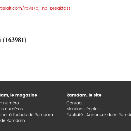
tlelait.com/rdvs/dj-no-breakfast
i (163981)
am, le magazine
Ramdam, le site
er numéro
Contact
ns numéros
Mentions légales
nner à l’hebdo de Ramdam
Publicité : Annoncez dans Ram
s de Ramdam