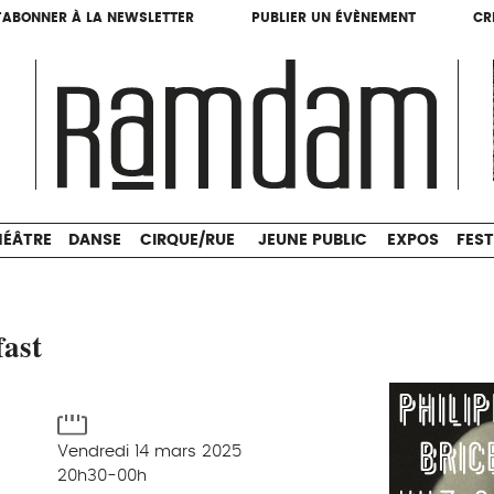
'ABONNER À LA NEWSLETTER
PUBLIER UN ÉVÈNEMENT
CR
'ABONNER À LA NEWSLETTER
PUBLIER UN ÉVÈNEMENT
CR
THÉÂTRE
DANSE
CIRQUE/RUE
JEUNE PUBLIC
HÉÂTRE
DANSE
CIRQUE/RUE
JEUNE PUBLIC
EXPOS
FEST
fast
Vendredi 14 mars 2025
20h30-00h