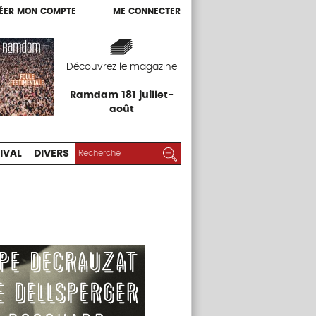
ÉER MON COMPTE
ME CONNECTER
ÉER MON COMPTE
ME CONNECTER
EXPOS
FESTIVAL
DIVERS
Découvrez le magazine
Ramdam 181 juillet-
août
RECHERCHER :
Rechercher
IVAL
DIVERS