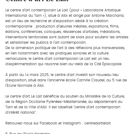
Le centre d’art contemporain Le Lait (pour « Laboratoire Artistique
International du Tarn »), situé à Albi et dirigé par Antoine Marchand,
est un lieu de recherche et d’exposition dédié à la création
contemporaine : production d’œuvres inédites, expositions, films,
éditions, conférences, colloques, résidences d’artistes, médiations,
interventions territoriales sont autant de biais pour soutenir les artistes
et sensibiliser les publics à l’art contemporain.
De la dimension politique de l’art à des réflexions plus transversales,
en lien notamment avec les pratiques sonores et la culture
vernaculaire, le centre d’art contemporain Le Lait est un lieu
d’expérimentation qui rayonne bien au-delà de la Cité Épiscopale.
À partir du 14 mars 2025, le centre d’art investit son nouveau lieu
d’exposition, situé dans l’ancienne école Camille Claudel, au 5 rue de
l’Ecole Normale à Albi.
Le centre d’art Le Lait bénéficie du soutien du Ministère de la Culture,
de la Région Occitanie Pyrénées-Méditerranée, du département du
Tarn et de la Ville d’Albi. Il est labellisé "centre d’art contemporain
d’intérêt national".
Retrouvez-nous sur Facebook et Instagram : centredartlelait