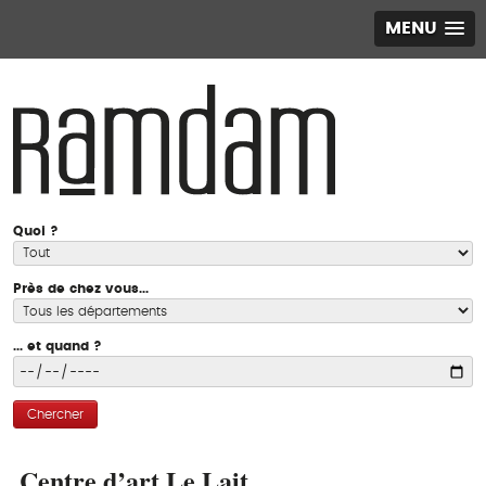
MENU
Quoi ?
Près de chez vous...
... et quand ?
Chercher
Centre d’art Le Lait