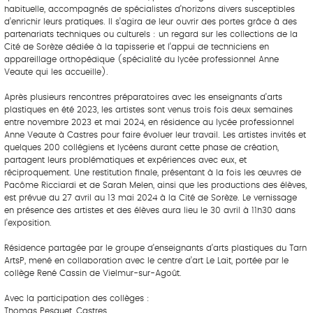
habituelle, accompagnés de spécialistes d’horizons divers susceptibles
d’enrichir leurs pratiques. Il s’agira de leur ouvrir des portes grâce à des
partenariats techniques ou culturels : un regard sur les collections de la
Cité de Sorèze dédiée à la tapisserie et l’appui de techniciens en
appareillage orthopédique (spécialité du lycée professionnel Anne
Veaute qui les accueille).
Après plusieurs rencontres préparatoires avec les enseignants d’arts
plastiques en été 2023, les artistes sont venus trois fois deux semaines
entre novembre 2023 et mai 2024, en résidence au lycée professionnel
Anne Veaute à Castres pour faire évoluer leur travail. Les artistes invités et
quelques 200 collégiens et lycéens durant cette phase de création,
partagent leurs problématiques et expériences avec eux, et
réciproquement. Une restitution finale, présentant à la fois les œuvres de
Pacôme Ricciardi et de Sarah Melen, ainsi que les productions des élèves,
est prévue du 27 avril au 13 mai 2024 à la Cité de Sorèze. Le vernissage
en présence des artistes et des élèves aura lieu le 30 avril à 11h30 dans
l’exposition.
Résidence partagée par le groupe d’enseignants d’arts plastiques du Tarn
ArtsP, mené en collaboration avec le centre d’art Le Lait, portée par le
collège René Cassin de Vielmur-sur-Agoût.
Avec la participation des collèges :
Thomas Pesquet, Castres