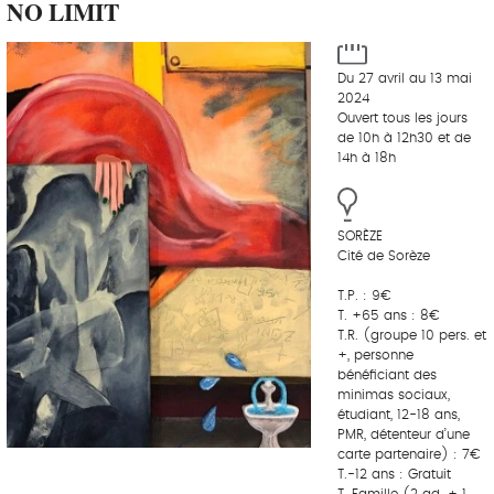
NO LIMIT
Du 27 avril au 13 mai
2024
Ouvert tous les jours
de 10h à 12h30 et de
14h à 18h
SORÈZE
Cité de Sorèze
T.P. : 9€
T. +65 ans : 8€
T.R. (groupe 10 pers. et
+, personne
bénéficiant des
minimas sociaux,
étudiant, 12-18 ans,
PMR, détenteur d’une
carte partenaire) : 7€
T.-12 ans : Gratuit
T. Famille (2 ad. + 1