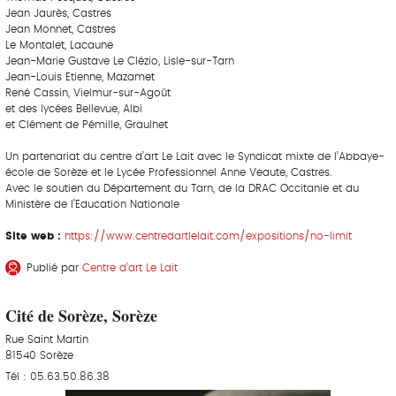
Jean Jaurès, Castres
Jean Monnet, Castres
Le Montalet, Lacaune
Jean-Marie Gustave Le Clézio, Lisle-sur-Tarn
Jean-Louis Etienne, Mazamet
René Cassin, Vielmur-sur-Agoût
et des lycées Bellevue, Albi
et Clément de Pémille, Graulhet
Un partenariat du centre d’art Le Lait avec le Syndicat mixte de l’Abbaye-
école de Sorèze et le Lycée Professionnel Anne Veaute, Castres.
Avec le soutien du Département du Tarn, de la DRAC Occitanie et du
Ministère de l’Education Nationale
Site web :
https://www.centredartlelait.com/expositions/no-limit
Publié par
Centre d’art Le Lait
Cité de Sorèze, Sorèze
Rue Saint Martin
81540 Sorèze
Tél : 05.63.50.86.38