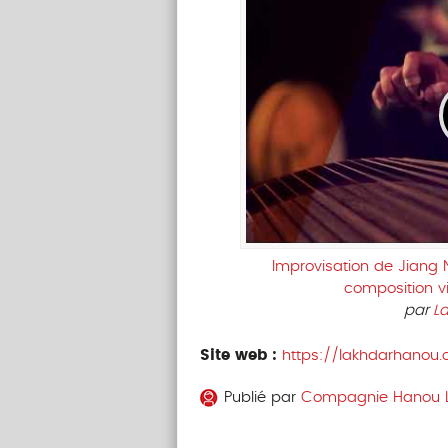
Improvisation de Jiang 
composition vi
par
L
Site web :
https://lakhdarhanou
Publié par
Compagnie Hanou 