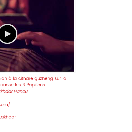
Nan à la cithare guzheng sur la
rtuose les 3 Papillons
akhdar Hanou
.com/
Lakhdar