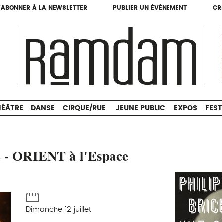
'ABONNER À LA NEWSLETTER
PUBLIER UN ÉVÈNEMENT
CR
'ABONNER À LA NEWSLETTER
PUBLIER UN ÉVÈNEMENT
CR
THÉÂTRE
DANSE
CIRQUE/RUE
JEUNE PUBLIC
HÉÂTRE
DANSE
CIRQUE/RUE
JEUNE PUBLIC
EXPOS
FEST
- ORIENT à l'Espace
Dimanche 12 juillet