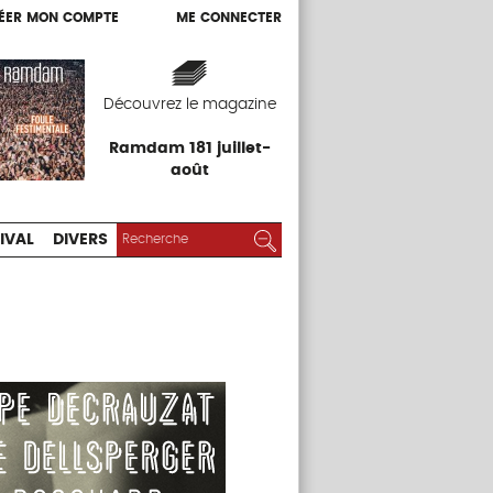
ÉER MON COMPTE
ME CONNECTER
ÉER MON COMPTE
ME CONNECTER
EXPOS
FESTIVAL
DIVERS
Découvrez le magazine
Ramdam 181 juillet-
août
RECHERCHER :
Rechercher
IVAL
DIVERS