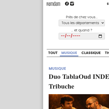
S
S
TOUT
MUSIQUE
CLASSIQUE
Près de chez vous...
... et quand ?
Choisir
TOUT
MUSIQUE
CLASSIQUE
T
MUSIQUE
Duo TablaOud INDE 
Tribuche