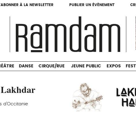
'ABONNER À LA NEWSLETTER
PUBLIER UN ÉVÈNEMENT
CR
'ABONNER À LA NEWSLETTER
PUBLIER UN ÉVÈNEMENT
CR
THÉÂTRE
DANSE
CIRQUE/RUE
JEUNE PUBLIC
HÉÂTRE
DANSE
CIRQUE/RUE
JEUNE PUBLIC
EXPOS
FEST
 Lakhdar
s d’Occitanie