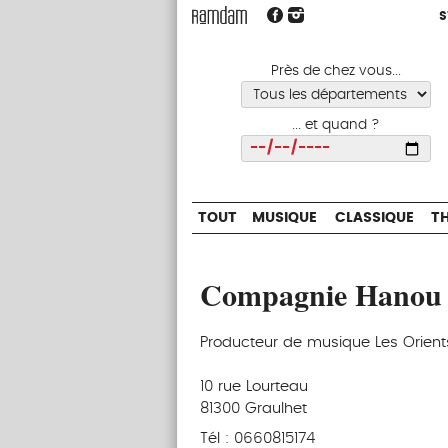
S
S
TOUT
MUSIQUE
CLASSIQUE
Près de chez vous...
... et quand ?
Choisir
TOUT
MUSIQUE
CLASSIQUE
T
Compagnie Hanou
Producteur de musique Les Orient
10 rue Lourteau
81300 Graulhet
Tél : 0660815174