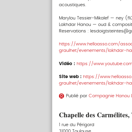
acoustiques.
Marylou Tessier-Mikalef — ney (fl
Lakhdar Hanou — oud & composit
Reservations : lesdoigtsteintes@g
https://www.helloasso.com/associ
graulhet/evenements/lakhdar-h
Vidéo :
https://www.youtube.c
Site web :
https://www.helloasso
graulhet/evenements/lakhdar-h
Publié par
Compagnie Hanou 
Chapelle des Carmélites,
1 rue du Périgord
31000 Toulouse