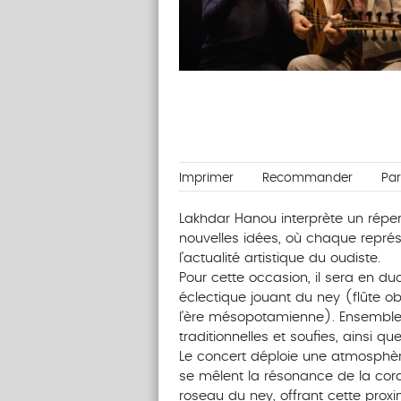
Imprimer
Recommander
Pa
Lakhdar Hanou interprète un réper
nouvelles idées, où chaque représe
l’actualité artistique du oudiste.
Pour cette occasion, il sera en d
éclectique jouant du ney (flûte ob
l’ère mésopotamienne). Ensemble, 
traditionnelles et soufies, ainsi q
Le concert déploie une atmosphère
se mêlent la résonance de la corde
roseau du ney, offrant cette prox