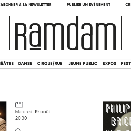
'ABONNER À LA NEWSLETTER
PUBLIER UN ÉVÈNEMENT
CR
'ABONNER À LA NEWSLETTER
PUBLIER UN ÉVÈNEMENT
CR
THÉÂTRE
DANSE
CIRQUE/RUE
JEUNE PUBLIC
HÉÂTRE
DANSE
CIRQUE/RUE
JEUNE PUBLIC
EXPOS
FEST
Mercredi 19 août
20:30