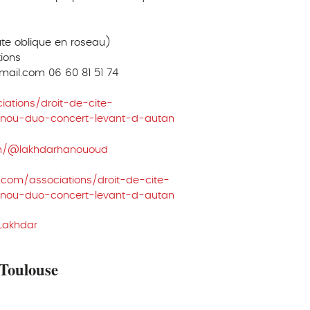
ûte oblique en roseau)
ions
mail.com 06 60 81 51 74
ations/droit-de-cite-
anou-duo-concert-levant-d-autan
om/@lakhdarhanououd
.com/associations/droit-de-cite-
anou-duo-concert-levant-d-autan
Lakhdar
 Toulouse