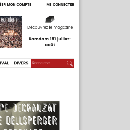
ÉER MON COMPTE
ME CONNECTER
ÉER MON COMPTE
ME CONNECTER
EXPOS
FESTIVAL
DIVERS
Découvrez le magazine
Ramdam 181 juillet-
août
RECHERCHER :
Rechercher
IVAL
DIVERS