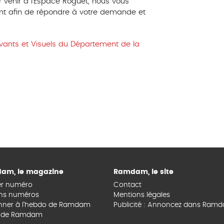
 venir à l’Espace Roguet, nous vous
nt afin de répondre à votre demande et
ivants et Visuels du Département de la
am, le magazine
Ramdam, le site
er numéro
Contact
ns numéros
Mentions légales
nner à l’hebdo de Ramdam
Publicité : Annoncez dans Ram
s de Ramdam