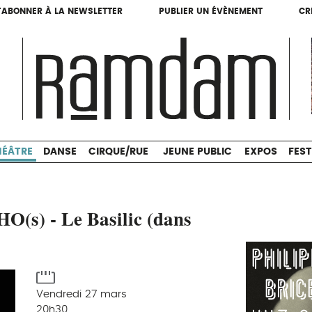
'ABONNER À LA NEWSLETTER
PUBLIER UN ÉVÈNEMENT
CR
'ABONNER À LA NEWSLETTER
PUBLIER UN ÉVÈNEMENT
CR
THÉÂTRE
DANSE
CIRQUE/RUE
JEUNE PUBLIC
HÉÂTRE
DANSE
CIRQUE/RUE
JEUNE PUBLIC
EXPOS
FEST
O(s) - Le Basilic (dans
Vendredi 27 mars
20h30