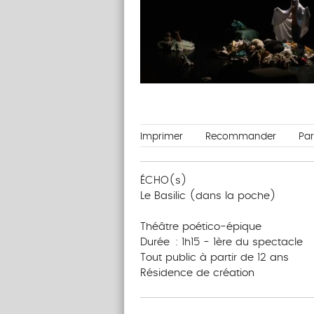
Imprimer
Recommander
Pa
ÉCHO(s)
Le Basilic (dans la poche)
‎‎‎‎ ‎ ‎ ‎ ‎ ‎ ‎‎ ‎ ‎ ‎ ‎ ‎ ‎‎ ‎ ‎ ‎ ‎ ‎ ‎
Théâtre poético-épique
Durée : 1h15 - 1ère du spectacle
Tout public à partir de 12 ans
Résidence de création