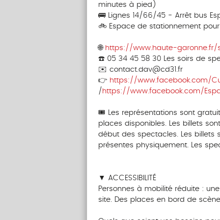
minutes à pied)
🚌 Lignes 14/66/45 - Arrêt bus E
🚲 Espace de stationnement pour 
‎‎‎‎‎ ‎ ‎ ‎ ‎ ‎ ‎‎ ‎ ‎ ‎ ‎ ‎ ‎‎ ‎ ‎ ‎ ‎ ‎ ‎
🌐
https://www.haute-garonne.fr/
☎️ 05 34 45 58 30 Les soirs de sp
✉️ contact.dav@cd31.fr
👉
https://www.facebook.com/Cu
/
https://www.facebook.com/Esp
‎‎‎‎‎ ‎ ‎ ‎ ‎ ‎ ‎‎ ‎ ‎ ‎ ‎ ‎ ‎‎ ‎ ‎ ‎ ‎ ‎ ‎
🎟️ Les représentations sont gratui
places disponibles. Les billets sont
début des spectacles. Les billet
présentes physiquement. Les spe
‎‎‎‎‎ ‎ ‎ ‎ ‎ ‎‎ ‎ ‎ ‎ ‎ ‎ ‎‎ ‎ ‎ ‎ ‎ ‎ ‎ ‎ ‎ ‎ ‎ ‎ ‎‎ ‎ ‎ ‎ ‎ ‎ ‎‎ ‎ ‎ ‎ ‎ ‎ ‎
▼ ACCESSIBILITÉ
Personnes à mobilité réduite : un
site. Des places en bord de scène
‎ ‎ ‎ ‎ ‎ ‎‎ ‎ ‎ ‎ ‎ ‎ ‎‎ ‎ ‎ ‎ ‎ ‎ ‎