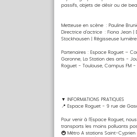
passifs, objets de désir ou de beau
‎‎‎‎‎‎‎‎‎‎‎‎‎‎‎‎‎‎‎‎ ‎ ‎ ‎ ‎ ‎ ‎‎ ‎ ‎ ‎ ‎ ‎ ‎‎ ‎ ‎ ‎ ‎ ‎ ‎
‎‎‎‎‎‎‎‎‎‎‎‎‎‎‎‎‎‎‎‎ ‎ ‎ ‎ ‎ ‎ ‎‎ ‎ ‎ ‎ ‎ ‎ ‎‎ ‎ ‎ ‎ ‎ ‎ ‎
Metteuse en scène : Pauline Bruni
Directrice d’actrice : Fiona Jean | 
Stockhausen | Régisseuse lumière 
‎‎‎ ‎ ‎ ‎ ‎ ‎ ‎‎ ‎ ‎ ‎ ‎ ‎ ‎‎ ‎ ‎ ‎ ‎ ‎ ‎
Partenaires : Espace Roguet – Co
Garonne, La Station des arts - Jo
Roguet - Toulouse, Campus FM -
‎‎‎ ‎ ‎ ‎ ‎ ‎ ‎‎ ‎ ‎ ‎ ‎ ‎ ‎‎ ‎ ‎ ‎ ‎ ‎ ‎
‎ ‎ ‎ ‎‎ ‎ ‎ ‎ ‎ ‎
‎‎ ‎ ‎ ‎ ‎ ‎ ‎
▼ INFORMATIONS PRATIQUES
📍 Espace Roguet - 9 rue de Gas
‎‎‎‎‎‎‎‎‎‎‎‎‎‎‎‎‎‎‎‎ ‎ ‎ ‎ ‎ ‎ ‎‎ ‎ ‎ ‎ ‎ ‎ ‎‎ ‎ ‎ ‎ ‎ ‎ ‎
Pour venir à l’Espace Roguet, nous
transports les moins polluants pos
🚇 Métro A stations Saint-Cyprien