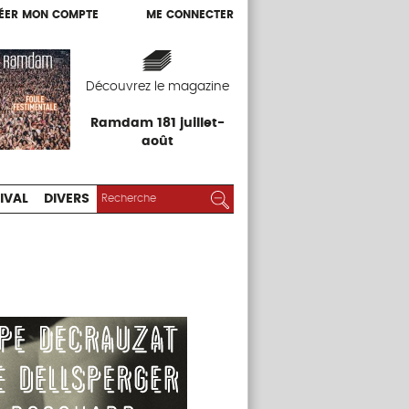
ÉER MON COMPTE
ME CONNECTER
ÉER MON COMPTE
ME CONNECTER
EXPOS
FESTIVAL
DIVERS
Découvrez le magazine
Ramdam 181 juillet-
août
RECHERCHER :
Rechercher
IVAL
DIVERS