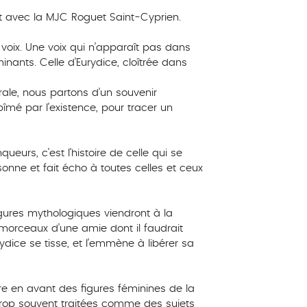
t avec la MJC Roguet Saint-Cyprien.
voix. Une voix qui n’apparaît pas dans
minants. Celle d’Eurydice, cloîtrée dans
ale, nous partons d’un souvenir
îmé par l’existence, pour tracer un
ueurs, c’est l’histoire de celle qui se
sonne et fait écho à toutes celles et ceux
igures mythologiques viendront à la
morceaux d’une amie dont il faudrait
Eurydice se tisse, et l’emmène à libérer sa
tre en avant des figures féminines de la
rop souvent traitées comme des sujets