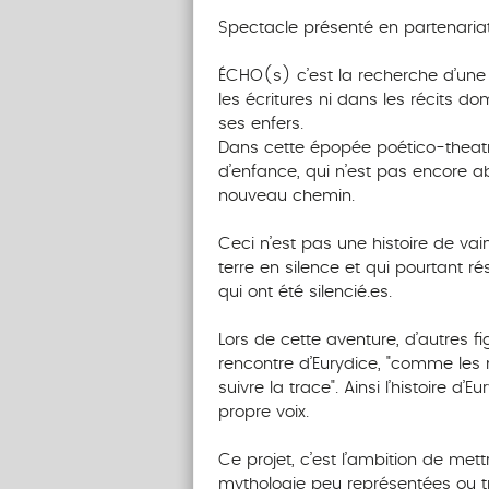
‎‎‎‎‎‎‎‎‎‎‎‎‎‎‎‎‎‎‎‎ ‎ ‎ ‎ ‎ ‎ ‎‎ ‎ ‎ ‎ ‎ ‎ ‎‎ ‎ ‎ ‎ ‎ ‎ ‎
Spectacle présenté en partenaria
‎‎‎‎‎‎‎‎‎‎‎‎‎‎‎‎‎‎‎‎ ‎ ‎ ‎ ‎ ‎ ‎‎ ‎ ‎ ‎ ‎ ‎ ‎‎ ‎ ‎ ‎ ‎ ‎
ÉCHO(s) c’est la recherche d’une 
les écritures ni dans les récits do
ses enfers.
Dans cette épopée poético-theatr
d’enfance, qui n’est pas encore ab
nouveau chemin.
‎‎‎‎‎‎‎‎‎‎‎‎‎‎‎‎‎‎‎‎ ‎ ‎ ‎ ‎ ‎ ‎‎ ‎ ‎ ‎ ‎ ‎ ‎‎ ‎ ‎ ‎ ‎ ‎
Ceci n’est pas une histoire de vainq
terre en silence et qui pourtant ré
qui ont été silencié.es.
‎‎‎‎‎‎‎‎‎‎‎‎‎‎‎‎‎‎‎‎ ‎ ‎ ‎ ‎ ‎ ‎‎ ‎ ‎ ‎ ‎ ‎ ‎‎ ‎ ‎ ‎ ‎ ‎
Lors de cette aventure, d’autres f
rencontre d’Eurydice, "comme les 
suivre la trace". Ainsi l’histoire d’
propre voix.
‎‎‎‎‎‎‎‎‎‎‎‎‎‎‎‎‎‎‎‎ ‎ ‎ ‎ ‎ ‎ ‎‎ ‎ ‎ ‎ ‎ ‎ ‎‎ ‎ ‎ ‎ ‎ ‎
Ce projet, c’est l’ambition de met
mythologie peu représentées ou t