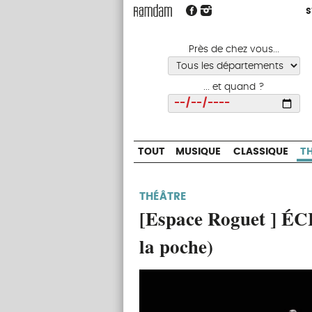
S
S
TOUT
MUSIQUE
CLASSIQUE
Près de chez vous...
... et quand ?
Choisir
TOUT
MUSIQUE
CLASSIQUE
T
THÉÂTRE
[Espace Roguet ] ÉCH
la poche)