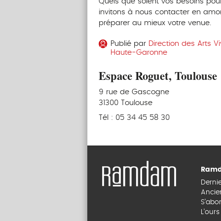
Quels que soient vos besoins pour
invitons à nous contacter en amo
préparer au mieux votre venue.
Publié par
Direction des Arts V
Haute-Garonne
Espace Roguet, Toulouse
9 rue de Gascogne
31300 Toulouse
Tél : 05 34 45 58 30
Ramd
Derni
Ancie
S’abo
L’our