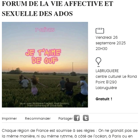
FORUM DE LA VIE AFFECTIVE ET
SEXUELLE DES ADOS
Vendredi 26
septembre 2025
20H30
LABRUGUIERE
centre culturel Le Rond
Point 81290
Labruguière
Gratuit !
Imprimer
Recommander
Partager
Chaque région de France est soumise à ses règles : On ne grandit pas de
la même manière, ni au même rythme, à côté de l’océan, à Paris ou en