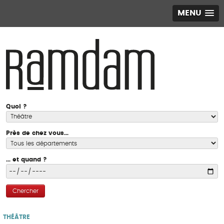
MENU
Quoi ?
Près de chez vous...
... et quand ?
Chercher
THÉÂTRE