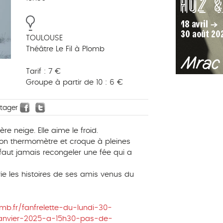
TOULOUSE
Théâtre Le Fil à Plomb
Tarif : 7 €
Groupe à partir de 10 : 6 €
rtager
re neige. Elle aime le froid.
 son thermomètre et croque à pleines
faut jamais recongeler une fée qui a
ie les histoires de ses amis venus du
lomb.fr/fanfrelette-du-lundi-30-
nvier-2025-a-15h30-pas-de-