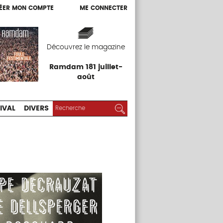
ÉER MON COMPTE
ME CONNECTER
ÉER MON COMPTE
ME CONNECTER
EXPOS
FESTIVAL
DIVERS
Découvrez le magazine
Ramdam 181 juillet-
août
RECHERCHER :
Rechercher
IVAL
DIVERS