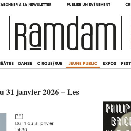
'ABONNER À LA NEWSLETTER
PUBLIER UN ÉVÈNEMENT
CR
'ABONNER À LA NEWSLETTER
PUBLIER UN ÉVÈNEMENT
CR
THÉÂTRE
DANSE
CIRQUE/RUE
JEUNE PUBLIC
HÉÂTRE
DANSE
CIRQUE/RUE
JEUNE PUBLIC
EXPOS
FEST
u 31 janvier 2026 – Les
Du 14 au 31 janvier
15h30