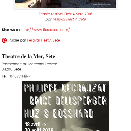
Teaser festival Fiest'A Sète 2016
par
Festival Fiest A Sete
Site web :
http://www.fiestasete.com/
Publié par
Festival Fiest’A Sète
Théatre de la Mer, Sète
Promenade du Maréchal Leclerc
34200 Sète
Tél : 0467744844