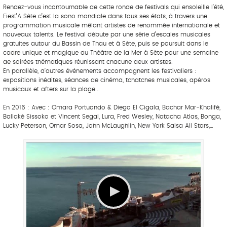
Rendez-vous incontournable de cette ronde de festivals qui ensoleille l’été,
Fiest’A Sète c’est la sono mondiale dans tous ses états, à travers une
programmation musicale mêlant artistes de renommée internationale et
nouveaux talents. Le festival débute par une série d’escales musicales
gratuites autour du Bassin de Thau et à Sète, puis se poursuit dans le
cadre unique et magique du Théâtre de la Mer à Sète pour une semaine
de soirées thématiques réunissant chacune deux artistes.
En parallèle, d’autres événements accompagnent les festivaliers :
expositions inédites, séances de cinéma, tchatches musicales, apéros
musicaux et afters sur la plage...
En 2016 : Avec : Omara Portuondo & Diego El Cigala, Bachar Mar-Khalifé,
Ballaké Sissoko et Vincent Segal, Lura, Fred Wesley, Natacha Atlas, Bonga,
Lucky Peterson, Omar Sosa, John McLaughlin, New York Salsa All Stars,…