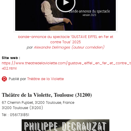
bande-annonce du spectacle "GUSTAVE EIFFEL en Fer et
contre Tous" 2025
par
Alexandre Delimoges (auteur comédien)
Site web :
https://www.theatredelaviolette.com/gustave_eiffel_en_fer_et_contre_
402.html
Publié par
Théâtre de la Violette
Théâtre de la Violette, Toulouse (31200)
67 Chemin Pujibet, 31200 Toulouse, France
31200 Toulouse (31200)
Tél : 0561731851