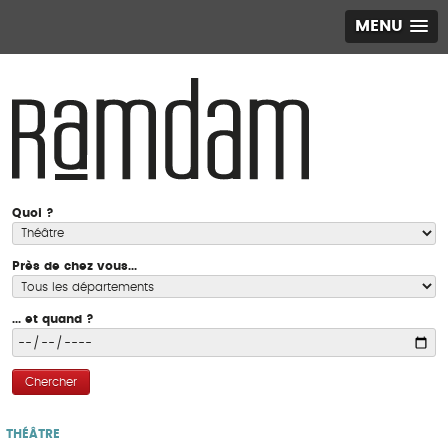
MENU
Quoi ?
Près de chez vous...
... et quand ?
Chercher
THÉÂTRE