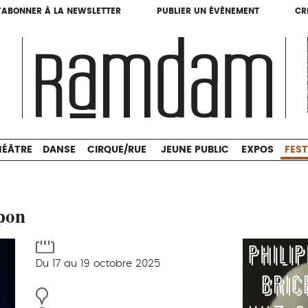
'ABONNER À LA NEWSLETTER
PUBLIER UN ÉVÈNEMENT
CR
'ABONNER À LA NEWSLETTER
PUBLIER UN ÉVÈNEMENT
CR
THÉÂTRE
DANSE
CIRQUE/RUE
JEUNE PUBLIC
HÉÂTRE
DANSE
CIRQUE/RUE
JEUNE PUBLIC
EXPOS
FEST
pon
Du 17 au 19 octobre 2025