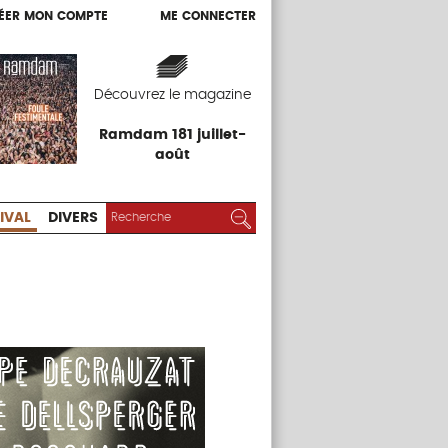
ÉER MON COMPTE
ME CONNECTER
ÉER MON COMPTE
ME CONNECTER
EXPOS
FESTIVAL
DIVERS
Découvrez le magazine
Ramdam 181 juillet-
août
RECHERCHER :
Rechercher
IVAL
DIVERS