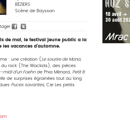
BÉZIERS
Scène de Bayssan
rtager
 de mai, le festival jeune public a la
e les vacances d’automne.
me : une création (
Le sourire de Mona
,
ars du rock (The Wackids), des pièces
s-midi d’un Foehn
de Phia Ménard,
Petit B
le de surprises égrainées tout au long
ndues
Puces savantes
, Cie Les petits
dam