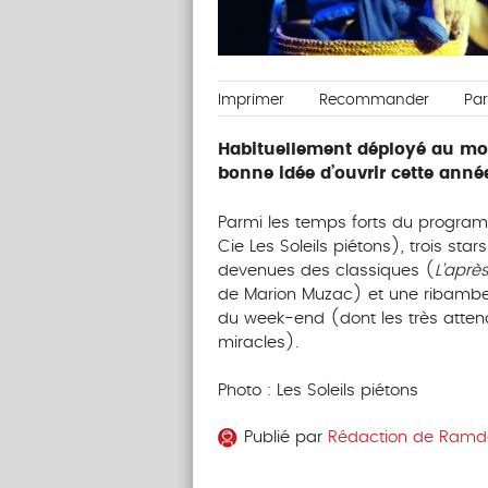
Imprimer
Recommander
Pa
Habituellement déployé au mois
bonne idée d’ouvrir cette anné
Parmi les temps forts du program
Cie Les Soleils piétons), trois st
devenues des classiques (
L’aprè
de Marion Muzac) et une ribambel
du week-end (dont les très atte
miracles).
Photo : Les Soleils piétons
Publié par
Rédaction de Ram