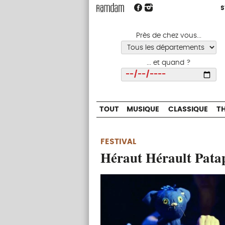
S
S
TOUT
MUSIQUE
CLASSIQUE
Près de chez vous...
... et quand ?
Choisir
TOUT
MUSIQUE
CLASSIQUE
T
FESTIVAL
Héraut Hérault Pata