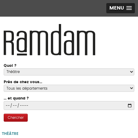
MENU
Quoi ?
Près de chez vous...
... et quand ?
Chercher
THÉÂTRE