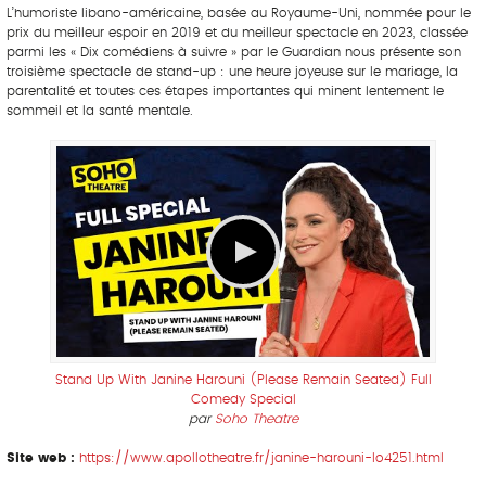
L’humoriste libano-américaine, basée au Royaume-Uni, nommée pour le
prix du meilleur espoir en 2019 et du meilleur spectacle en 2023, classée
parmi les « Dix comédiens à suivre » par le Guardian nous présente son
troisième spectacle de stand-up : une heure joyeuse sur le mariage, la
parentalité et toutes ces étapes importantes qui minent lentement le
sommeil et la santé mentale.
Stand Up With Janine Harouni (Please Remain Seated) Full
Comedy Special
par
Soho Theatre
Site web :
https://www.apollotheatre.fr/janine-harouni-lo4251.html