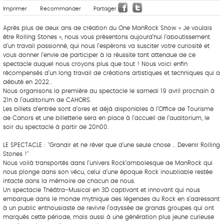
Imprimer
Recommander
Partager
Après plus de deux ans de création du One ManRock Show « Je voulais
être Rolling Stones », nous vous présentons aujourd’hui l’aboutissement
d’un travail passionné, qui nous l’espérons va susciter votre curiosité et
vous donner l’envie de participer à la réussite tant attendue de ce
spectacle auquel nous croyons plus que tout ! Nous voici enfin
récompensés d’un long travail de créations artistiques et techniques qui a
débuté en 2022..
Nous organisons la première du spectacle le samedi 19 avril prochain à
21h à l’auditorium de CAHORS.
Les billets d’entrée sont d’ores et déjà disponibles à l’Office de Tourisme
de Cahors et une billetterie sera en place à l’accueil de l’auditorium, le
soir du spectacle à partir de 20h00.
LE SPECTACLE : "Grandir et ne rêver que d’une seule chose .. Devenir Rolling
Stones !"
Nous voilà transportés dans l’univers Rock’ambolesque de ManRock qui
nous plonge dans son vécu, celui d’une époque Rock inoubliable restée
intacte dans la mémoire de chacun de nous.
Un spectacle Théâtra-Musical en 3D captivant et innovant qui nous
embarque dans le monde mythique des légendes du Rock en s’adressant
à un public enthousiaste de revivre l’odyssée de grands groupes qui ont
marqués cette période, mais aussi à une génération plus jeune curieuse