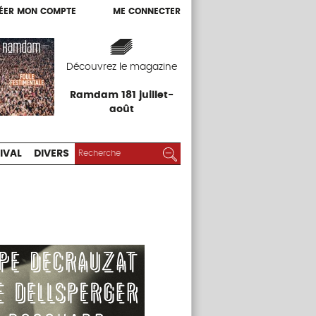
ÉER MON COMPTE
ME CONNECTER
ÉER MON COMPTE
ME CONNECTER
EXPOS
FESTIVAL
DIVERS
Découvrez le magazine
Ramdam 181 juillet-
août
RECHERCHER :
Rechercher
IVAL
DIVERS