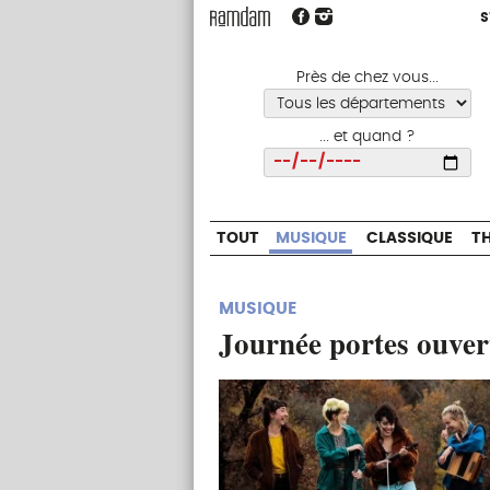
S
S
TOUT
MUSIQUE
CLASSIQUE
Près de chez vous...
... et quand ?
Choisir
TOUT
MUSIQUE
CLASSIQUE
T
MUSIQUE
Journée portes ouvert