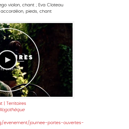
lego violon, chant ; Eva Cloteau
n accordéon, pieds, chant
t | Territoires
Blogothèque
g/evenement/journee-portes-ouvertes-