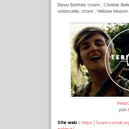
Elissa Barthés chant ; Clotilde Bel
violoncelle, chant ; Héloïse Moisa
Peldrú
par
Site web :
https://www.comdt.or