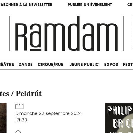
'ABONNER À LA NEWSLETTER
PUBLIER UN ÉVÈNEMENT
CR
'ABONNER À LA NEWSLETTER
PUBLIER UN ÉVÈNEMENT
CR
THÉÂTRE
DANSE
CIRQUE/RUE
JEUNE PUBLIC
HÉÂTRE
DANSE
CIRQUE/RUE
JEUNE PUBLIC
EXPOS
FEST
es / Peldrút
Dimanche 22 septembre 2024
17h30