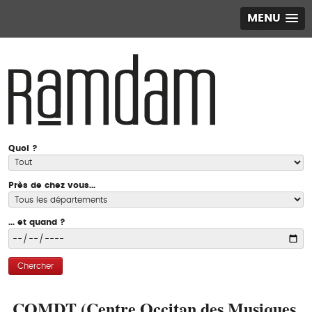
MENU
Quoi ?
Près de chez vous...
... et quand ?
Chercher
COMDT (Centre Occitan des Musiques