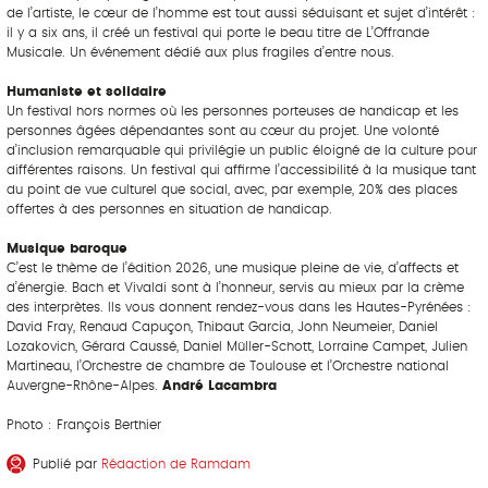
de l’artiste, le cœur de l’homme est tout aussi séduisant et sujet d’intérêt :
il y a six ans, il créé un festival qui porte le beau titre de L’Offrande
Musicale. Un événement dédié aux plus fragiles d’entre nous.
Humaniste et solidaire
Un festival hors normes où les personnes porteuses de handicap et les
personnes âgées dépendantes sont au cœur du projet. Une volonté
d’inclusion remarquable qui privilégie un public éloigné de la culture pour
différentes raisons. Un festival qui affirme l’accessibilité à la musique tant
du point de vue culturel que social, avec, par exemple, 20% des places
offertes à des personnes en situation de handicap.
Musique baroque
C’est le thème de l’édition 2026, une musique pleine de vie, d’affects et
d’énergie. Bach et Vivaldi sont à l’honneur, servis au mieux par la crème
des interprètes. Ils vous donnent rendez-vous dans les Hautes-Pyrénées :
David Fray, Renaud Capuçon, Thibaut Garcia, John Neumeier, Daniel
Lozakovich, Gérard Caussé, Daniel Müller-Schott, Lorraine Campet, Julien
Martineau, l’Orchestre de chambre de Toulouse et l’Orchestre national
Auvergne-Rhône-Alpes.
André Lacambra
Photo : François Berthier
Publié par
Rédaction de Ramdam