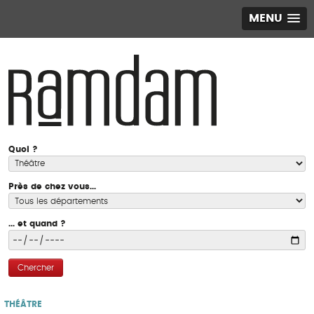
MENU
Quoi ?
Près de chez vous...
... et quand ?
Chercher
THÉÂTRE