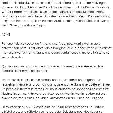
Fadila Belkebla, Justin Blanckaert, Patrick Blandin, Emilie Blon Metzinger,
Vanessa Cailhol, Stéphanie Caillol, Vincent Deniard, Elsa Duchez Paverani,
Walter Hotton, Léa Issert, Julien Jacob, Daniel Njo Lobé, Michaël Maino,
Julia Le Faou, Aymeric Lecerf, Charles Lelaure, César Méric, Pauline Paolini,
Benjamin Penamaria, Lison Pennec, Aurélia Poirier, Michel Scotto di Carlo,
Kevin Sinesi, Ysmahane Yaqini
ACMÉ
Par une nuit pluvieuse, au fin fond des Ardennes, Martin Martin doit
enterrer son père. Il est alors loin d’imaginer que la découverte d’un carnet
manuscrit va l’entraîner dans une quête vertigineuse à travers l’Histoire et
les continents…
Quinze ans plus tard, au cœur du désert algérien, une mère et sa fille
disparaissent mystérieusement…
Le Porteur d’histoire est un roman, un film, un conte, une légende, un
feuilleton littéraire à la Dumas, qui nous entraîne dans une quête effrénée,
un périple à travers le temps, où nous croisons personnages célèbres et
illustres inconnus, à travers les histoires de Martin Martin, d’Alexandre et
d’Adélaïde, mais aussi de Marie-Antoinette ou du Prince de Polignac.
En tournée depuis 2012 avec plus de 3500 représentations, Le Porteur
d’histoire est une réflexion sur la part du récit dans nos vies et sur son