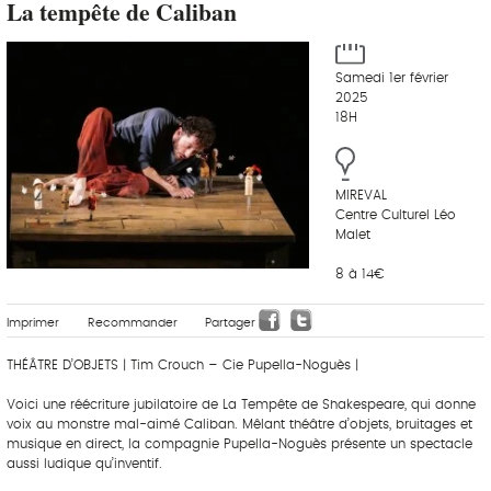
La tempête de Caliban
Samedi 1er février
2025
18H
MIREVAL
Centre Culturel Léo
Malet
8 à 14€
Imprimer
Recommander
Partager
THÉÂTRE D’OBJETS | Tim Crouch – Cie Pupella-Noguès |
Voici une réécriture jubilatoire de La Tempête de Shakespeare, qui donne
voix au monstre mal-aimé Caliban. Mêlant théâtre d’objets, bruitages et
musique en direct, la compagnie Pupella-Noguès présente un spectacle
aussi ludique qu’inventif.