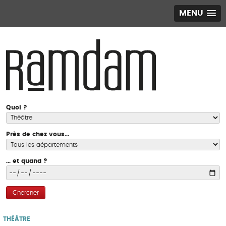
MENU
Quoi ?
Près de chez vous...
... et quand ?
Chercher
THÉÂTRE