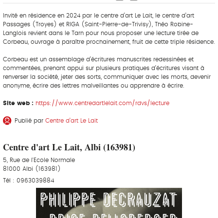
Invité en résidence en 2024 par le centre d’art Le Lait, le centre d’art
Passages (Troyes) et RIGA (Saint-Pierre-de-Trivisy), Théo Robine-
Langlois revient dans le Tarn pour nous proposer une lecture tirée de
Corbeau, ouvrage à paraître prochainement, fruit de cette triple résidence.
Corbeau est un assemblage d’écritures manuscrites redessinées et
commentées, prenant appui sur plusieurs pratiques d’écritures visant à
renverser la société, jeter des sorts, communiquer avec les morts, devenir
anonyme, écrire des lettres malveillantes ou apprendre à écrire.
Site web :
https://www.centredartlelait.com/rdvs/lecture
Publié par
Centre d’art Le Lait
Centre d'art Le Lait, Albi (163981)
5, Rue de l'Ecole Normale
81000 Albi (163981)
Tél : 0963039884