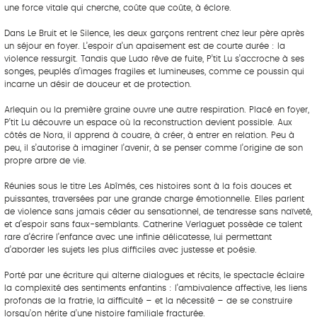
une force vitale qui cherche, coûte que coûte, à éclore.
Dans Le Bruit et le Silence, les deux garçons rentrent chez leur père après
un séjour en foyer. L’espoir d’un apaisement est de courte durée : la
violence ressurgit. Tandis que Ludo rêve de fuite, P’tit Lu s’accroche à ses
songes, peuplés d’images fragiles et lumineuses, comme ce poussin qui
incarne un désir de douceur et de protection.
Arlequin ou la première graine ouvre une autre respiration. Placé en foyer,
P’tit Lu découvre un espace où la reconstruction devient possible. Aux
côtés de Nora, il apprend à coudre, à créer, à entrer en relation. Peu à
peu, il s’autorise à imaginer l’avenir, à se penser comme l’origine de son
propre arbre de vie.
Réunies sous le titre Les Abîmés, ces histoires sont à la fois douces et
puissantes, traversées par une grande charge émotionnelle. Elles parlent
de violence sans jamais céder au sensationnel, de tendresse sans naïveté,
et d’espoir sans faux-semblants. Catherine Verlaguet possède ce talent
rare d’écrire l’enfance avec une infinie délicatesse, lui permettant
d’aborder les sujets les plus difficiles avec justesse et poésie.
Porté par une écriture qui alterne dialogues et récits, le spectacle éclaire
la complexité des sentiments enfantins : l’ambivalence affective, les liens
profonds de la fratrie, la difficulté – et la nécessité – de se construire
lorsqu’on hérite d’une histoire familiale fracturée.