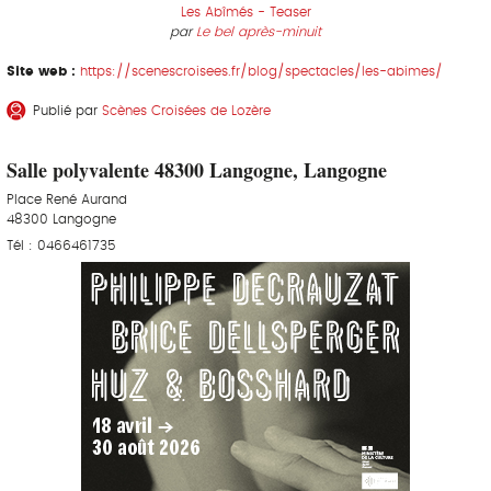
Les Abîmés - Teaser
par
Le bel après-minuit
Site web :
https://scenescroisees.fr/blog/spectacles/les-abimes/
Publié par
Scènes Croisées de Lozère
Salle polyvalente 48300 Langogne, Langogne
Place René Aurand
48300 Langogne
Tél : 0466461735