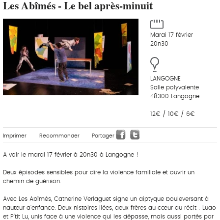
Les Abîmés - Le bel après-minuit
Mardi 17 février
20h30
LANGOGNE
Salle polyvalente
48300 Langogne
12€ / 10€ / 6€
Imprimer
Recommander
Partager
A voir le mardi 17 février à 20h30 à Langogne !
Deux épisodes sensibles pour dire la violence familiale et ouvrir un
chemin de guérison.
Avec Les Abîmés, Catherine Verlaguet signe un diptyque bouleversant à
hauteur d’enfance. Deux histoires liées, deux frères au cœur du récit : Ludo
et P’tit Lu, unis face à une violence qui les dépasse, mais aussi portés par