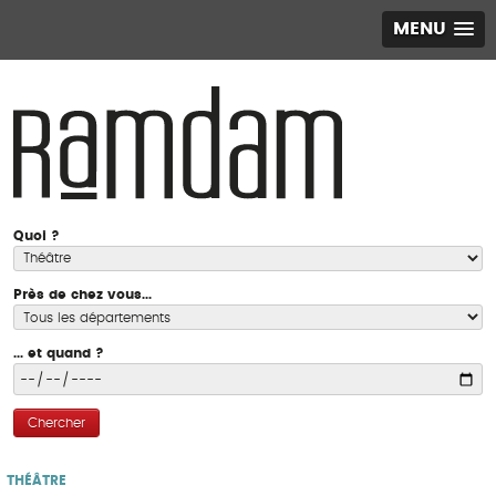
MENU
Quoi ?
Près de chez vous...
... et quand ?
Chercher
THÉÂTRE