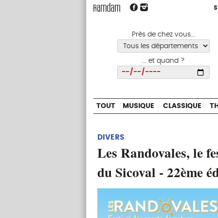
S
S
TOUT
MUSIQUE
CLASSIQUE
Près de chez vous...
... et quand ?
Choisir
TOUT
MUSIQUE
CLASSIQUE
T
DIVERS
Les Randovales, le fe
du Sicoval - 22ème éd