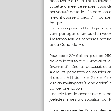
découverte du Sud-Est Toulousain
Et cette année, ce rendez-vous d
nouveauté de taille : l’intégratio
mêlant course à pied, VTT, canoë e
équipe !
L’occasion pour petits et grands, 
venir partager le temps d’un wee
(re)découvrir les richesses natur
et du Canal du Midi.
Pour cette 22ᵉ édition, plus de 25
travers le territoire du Sicoval et 
éventail d’itinéraires accessibles à
4 circuits pédestres en boucles de
4 circuits VTT de 11 km, 27 km, 4
2 raids multisports “Canalathlon”
canoë, orientation)
1 boucle famille accessible aux pe
joëlettes mises à disposition par l
Chaque année, les Randovales ré