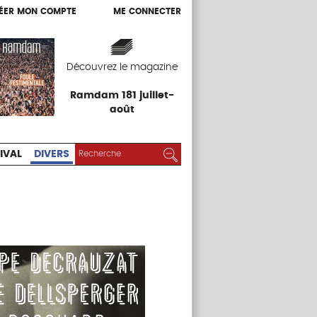
ÉER MON COMPTE
ME CONNECTER
ÉER MON COMPTE
ME CONNECTER
EXPOS
FESTIVAL
DIVERS
Découvrez le magazine
Ramdam 181 juillet-
août
RECHERCHER :
Rechercher
IVAL
DIVERS