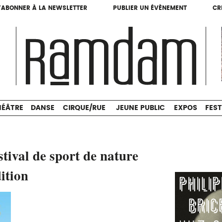
'ABONNER À LA NEWSLETTER
PUBLIER UN ÉVÈNEMENT
CR
'ABONNER À LA NEWSLETTER
PUBLIER UN ÉVÈNEMENT
CR
THÉÂTRE
DANSE
CIRQUE/RUE
JEUNE PUBLIC
HÉÂTRE
DANSE
CIRQUE/RUE
JEUNE PUBLIC
EXPOS
FEST
stival de sport de nature
ition