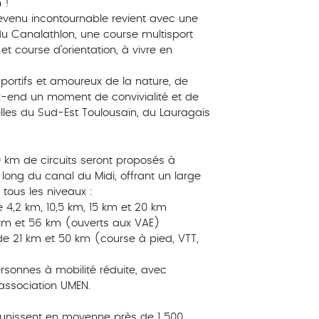
 !
evenu incontournable revient avec une
n du Canalathlon, une course multisport
t course d’orientation, à vivre en
sportifs et amoureux de la nature, de
k-end un moment de convivialité et de
elles du Sud-Est Toulousain, du Lauragais
0 km de circuits seront proposés à
le long du canal du Midi, offrant un large
 tous les niveaux :
 4,2 km, 10,5 km, 15 km et 20 km
7 km et 56 km (ouverts aux VAE)
 de 21 km et 50 km (course à pied, VTT,
rsonnes à mobilité réduite, avec
’association UMEN.
unissent en moyenne près de 1 500