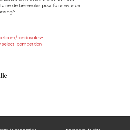
taine de bénévoles pour faire vivre ce
partagé.
-tiel.com/randovales-
select-competition
lle