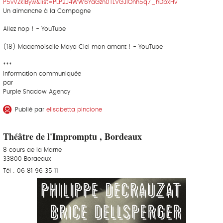
P5vVZkIByw&list=PLP2J4WW6YaGzn0TLVGJlOnh5q7_hDbxHv
Un dimanche à la Campagne
Allez hop ! - YouTube
(18) Mademoiselle Maya Ciel mon amant ! - YouTube
***
Information communiquée
par
Purple Shadow Agency
Publié par
elisabetta pincione
Théâtre de l'Impromptu , Bordeaux
8 cours de la Marne
33800 Bordeaux
Tél : 06 81 96 35 11