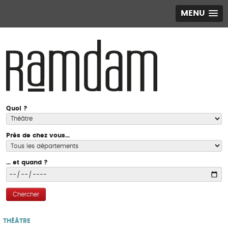
MENU
Quoi ?
Près de chez vous...
... et quand ?
Chercher
THÉÂTRE