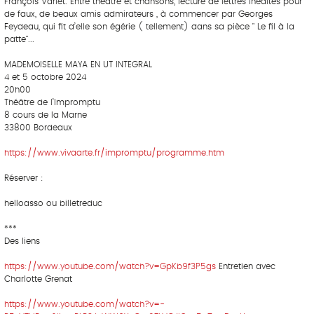
François Varlet. Entre théâtre et chansons, lecture de lettres inédites pour
de faux, de beaux amis admirateurs , à commencer par Georges
Feydeau, qui fit d’elle son égérie ( tellement) dans sa pièce " Le fil à la
patte"...
MADEMOISELLE MAYA EN UT INTEGRAL
4 et 5 octobre 2024
20h00
Théâtre de l’Impromptu
8 cours de la Marne
33800 Bordeaux
https://www.vivaarte.fr/impromptu/programme.htm
Réserver :
helloasso ou billetreduc
***
Des liens
https://www.youtube.com/watch?v=GpKb9f3P5gs
Entretien avec
Charlotte Grenat
https://www.youtube.com/watch?v=-