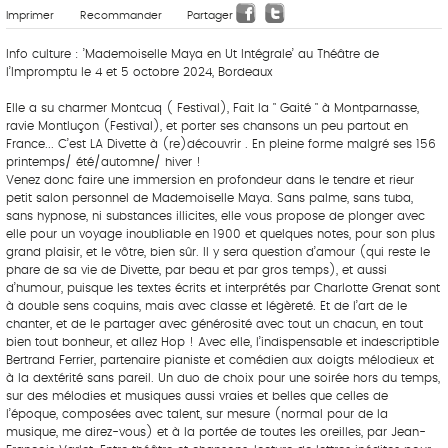
Imprimer
Recommander
Partager
Info culture : ’Mademoiselle Maya en Ut Intégrale’ au Théâtre de
l’Impromptu le 4 et 5 octobre 2024, Bordeaux
Elle a su charmer Montcuq ( Festival), Fait la " Gaité " à Montparnasse,
ravie Montluçon (Festival), et porter ses chansons un peu partout en
France... C’est LA Divette à (re)découvrir . En pleine forme malgré ses 156
printemps/ été/automne/ hiver !
Venez donc faire une immersion en profondeur dans le tendre et rieur
petit salon personnel de Mademoiselle Maya. Sans palme, sans tuba,
sans hypnose, ni substances illicites, elle vous propose de plonger avec
elle pour un voyage inoubliable en 1900 et quelques notes, pour son plus
grand plaisir, et le vôtre, bien sûr. Il y sera question d’amour (qui reste le
phare de sa vie de Divette, par beau et par gros temps), et aussi
d’humour, puisque les textes écrits et interprétés par Charlotte Grenat sont
à double sens coquins, mais avec classe et légèreté. Et de l’art de le
chanter, et de le partager avec générosité avec tout un chacun, en tout
bien tout bonheur, et allez Hop ! Avec elle, l’indispensable et indescriptible
Bertrand Ferrier, partenaire pianiste et comédien aux doigts mélodieux et
à la dextérité sans pareil. Un duo de choix pour une soirée hors du temps,
sur des mélodies et musiques aussi vraies et belles que celles de
l’époque, composées avec talent, sur mesure (normal pour de la
musique, me direz-vous) et à la portée de toutes les oreilles, par Jean-