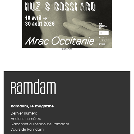
PUBLICITÉ
Ramdam, le magazine
Dernier numéro
Anciens numéros
S’abonner à l’hebdo de Ramdam
L’ours de Ramdam