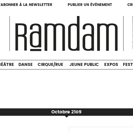
'ABONNER À LA NEWSLETTER
PUBLIER UN ÉVÈNEMENT
CR
'ABONNER À LA NEWSLETTER
PUBLIER UN ÉVÈNEMENT
CR
THÉÂTRE
DANSE
CIRQUE/RUE
JEUNE PUBLIC
HÉÂTRE
DANSE
CIRQUE/RUE
JEUNE PUBLIC
EXPOS
FEST
Octobre 2109