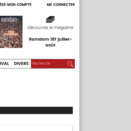
ÉER MON COMPTE
ME CONNECTER
ÉER MON COMPTE
ME CONNECTER
EXPOS
FESTIVAL
DIVERS
Découvrez le magazine
Ramdam 181 juillet-
août
RECHERCHER :
Rechercher
IVAL
DIVERS