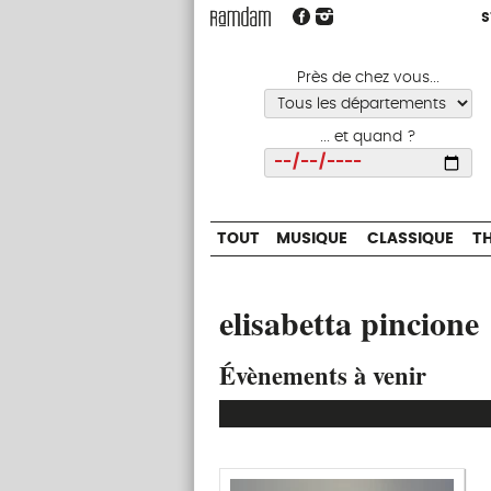
S
S
TOUT
MUSIQUE
CLASSIQUE
Près de chez vous...
... et quand ?
Choisir
TOUT
MUSIQUE
CLASSIQUE
T
elisabetta pincione
Évènements à venir