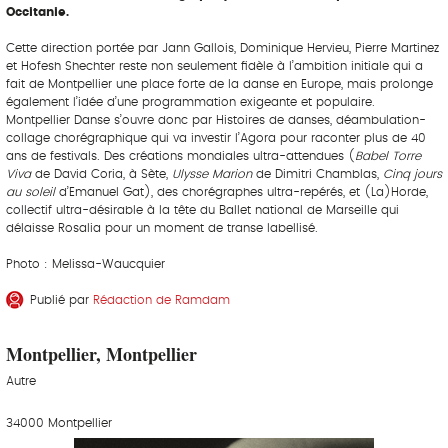
Occitanie.
Cette direction portée par Jann Gallois, Dominique Hervieu, Pierre Martinez
et Hofesh Shechter reste non seulement fidèle à l’ambition initiale qui a
fait de Montpellier une place forte de la danse en Europe, mais prolonge
également l’idée d’une programmation exigeante et populaire.
Montpellier Danse s’ouvre donc par Histoires de danses, déambulation-
collage chorégraphique qui va investir l’Agora pour raconter plus de 40
ans de festivals. Des créations mondiales ultra-attendues (
Babel Torre
Viva
de David Coria, à Sète,
Ulysse Marion
de Dimitri Chamblas,
Cinq jours
au soleil
d’Emanuel Gat), des chorégraphes ultra-repérés, et (La)Horde,
collectif ultra-désirable à la tête du Ballet national de Marseille qui
délaisse Rosalia pour un moment de transe labellisé.
Photo : Melissa-Waucquier
Publié par
Rédaction de Ramdam
Montpellier, Montpellier
Autre
34000 Montpellier