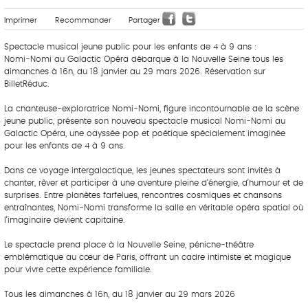
Imprimer
Recommander
Partager
Spectacle musical jeune public pour les enfants de 4 à 9 ans :
Nomi‑Nomi au Galactic Opéra débarque à la Nouvelle Seine tous les
dimanches à 16h, du 18 janvier au 29 mars 2026. Réservation sur
BilletRéduc.
La chanteuse‑exploratrice Nomi‑Nomi, figure incontournable de la scène
jeune public, présente son nouveau spectacle musical Nomi‑Nomi au
Galactic Opéra, une odyssée pop et poétique spécialement imaginée
pour les enfants de 4 à 9 ans.
Dans ce voyage intergalactique, les jeunes spectateurs sont invités à
chanter, rêver et participer à une aventure pleine d’énergie, d’humour et de
surprises. Entre planètes farfelues, rencontres cosmiques et chansons
entraînantes, Nomi‑Nomi transforme la salle en véritable opéra spatial où
l’imaginaire devient capitaine.
Le spectacle prend place à la Nouvelle Seine, péniche‑théâtre
emblématique au cœur de Paris, offrant un cadre intimiste et magique
pour vivre cette expérience familiale.
Tous les dimanches à 16h, du 18 janvier au 29 mars 2026