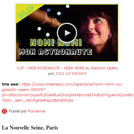
CLIP - MON ASTRONAUTE - NOMI-NOMI au Galactic Opéra
par
TOUS LES ENFANTS
Site web :
https://www.billetreduc.com/spectacle/nomi-nomi-au-
galactic-opera-393105?
pt=1&fbclid=IwY2xjawPLZk1leHRuA2FlbQIxMABicmlkETAyRUtnTzg4NVN2U
TGI6ri_aem_16EVPgfdMFepyZBaQDhLQQ
Publié par
Plumevive
La Nouvelle Seine, Paris