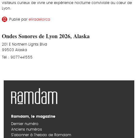
visiteurs curieux de vivre une expérience nocturne conviviale au cœur de
Lyon.
Publié par
eliradelorca
Ondes Sonores de Lyon 2026, Alaska
201 E Northern Lights Blvd
99503 Alaska
Tél : 9077441555
Ramdam, le magazine
Dernier numéro
Anciens numéros
S’abonner à l’hebdo de Ramdam