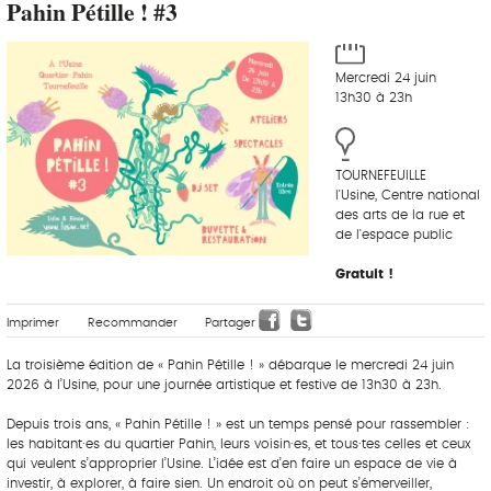
Pahin Pétille ! #3
Mercredi 24 juin
13h30 à 23h
TOURNEFEUILLE
l'Usine, Centre national
des arts de la rue et
de l'espace public
Gratuit !
Imprimer
Recommander
Partager
La troisième édition de « Pahin Pétille ! » débarque le mercredi 24 juin
2026 à l’Usine, pour une journée artistique et festive de 13h30 à 23h.
Depuis trois ans, « Pahin Pétille ! » est un temps pensé pour rassembler :
les habitant·es du quartier Pahin, leurs voisin·es, et tous·tes celles et ceux
qui veulent s’approprier l’Usine. L’idée est d’en faire un espace de vie à
investir, à explorer, à faire sien. Un endroit où on peut s’émerveiller,