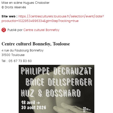
Mise en scène Hugues Chabalier
© Droits réservés
Site web :
https://centresculturels.toulouse.fr/selection/event/date?
productId=10229534996334&gtmStepTracking=true
Publié par
Centre culturel Bonnefoy
Centre culturel Bonnefoy, Toulouse
4 rue du Faubourg Bonnefoy
31500 Toulouse
Tél : 05 67 73 83 60