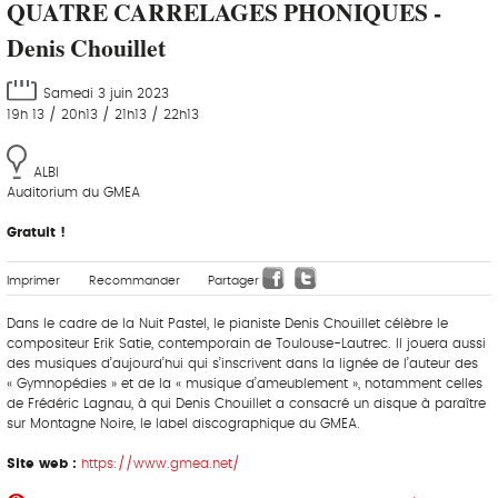
QUATRE CARRELAGES PHONIQUES -
Denis Chouillet
Samedi 3 juin 2023
19h 13 / 20h13 / 21h13 / 22h13
ALBI
Auditorium du GMEA
Gratuit !
Imprimer
Recommander
Partager
Dans le cadre de la Nuit Pastel, le pianiste Denis Chouillet célèbre le
compositeur Erik Satie, contemporain de Toulouse-Lautrec. Il jouera aussi
des musiques d’aujourd’hui qui s’inscrivent dans la lignée de l’auteur des
« Gymnopédies » et de la « musique d’ameublement », notamment celles
de Frédéric Lagnau, à qui Denis Chouillet a consacré un disque à paraître
sur Montagne Noire, le label discographique du GMEA.
Site web :
https://www.gmea.net/