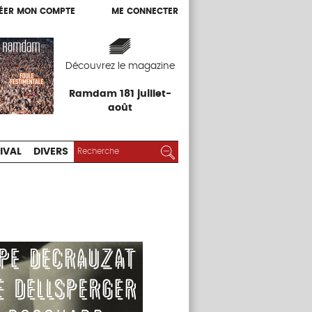
ÉER MON COMPTE
ME CONNECTER
ÉER MON COMPTE
ME CONNECTER
EXPOS
FESTIVAL
DIVERS
Découvrez le magazine
Ramdam 181 juillet-
août
RECHERCHER :
Rechercher
IVAL
DIVERS