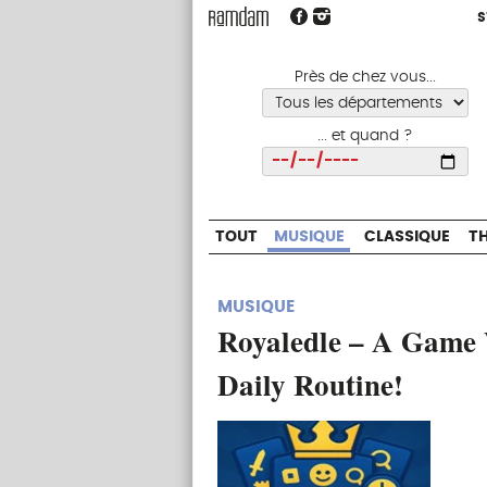
S
S
TOUT
MUSIQUE
CLASSIQUE
Près de chez vous...
... et quand ?
Choisir
TOUT
MUSIQUE
CLASSIQUE
T
MUSIQUE
Royaledle – A Game 
Daily Routine!