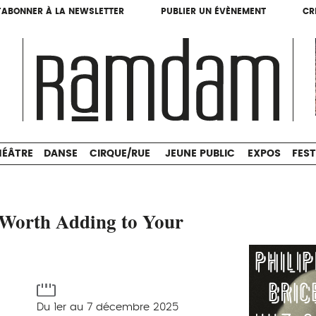
'ABONNER À LA NEWSLETTER
PUBLIER UN ÉVÈNEMENT
CR
'ABONNER À LA NEWSLETTER
PUBLIER UN ÉVÈNEMENT
CR
THÉÂTRE
DANSE
CIRQUE/RUE
JEUNE PUBLIC
HÉÂTRE
DANSE
CIRQUE/RUE
JEUNE PUBLIC
EXPOS
FEST
Worth Adding to Your
Du 1er au 7 décembre 2025