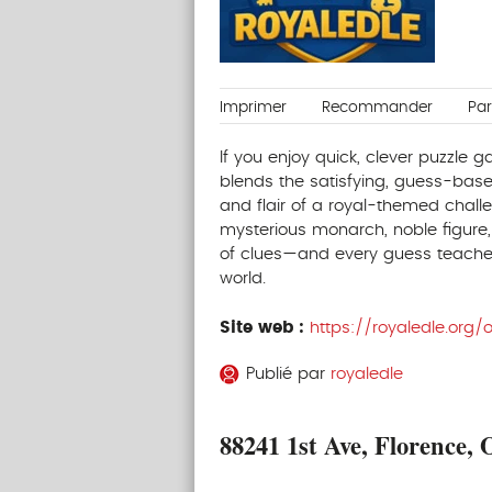
Imprimer
Recommander
Pa
If you enjoy quick, clever puzzle 
blends the satisfying, guess-base
and flair of a royal-themed challe
mysterious monarch, noble figure, 
of clues—and every guess teache
world.
Site web :
https://royaledle.org/o
Publié par
royaledle
88241 1st Ave, Florence,