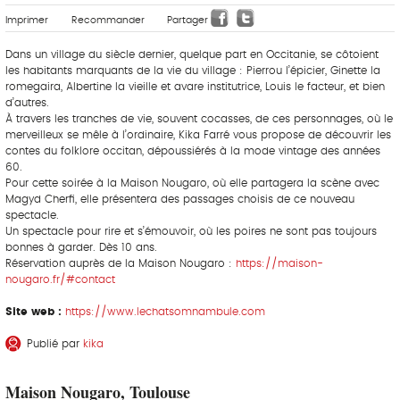
Imprimer
Recommander
Partager
Dans un village du siècle dernier, quelque part en Occitanie, se côtoient
les habitants marquants de la vie du village : Pierrou l’épicier, Ginette la
romegaira, Albertine la vieille et avare institutrice, Louis le facteur, et bien
d’autres.
À travers les tranches de vie, souvent cocasses, de ces personnages, où le
merveilleux se mêle à l’ordinaire, Kika Farré vous propose de découvrir les
contes du folklore occitan, dépoussiérés à la mode vintage des années
60.
Pour cette soirée à la Maison Nougaro, où elle partagera la scène avec
Magyd Cherfi, elle présentera des passages choisis de ce nouveau
spectacle.
Un spectacle pour rire et s’émouvoir, où les poires ne sont pas toujours
bonnes à garder. Dès 10 ans.
Réservation auprès de la Maison Nougaro :
https://maison-
nougaro.fr/#contact
Site web :
https://www.lechatsomnambule.com
Publié par
kika
Maison Nougaro, Toulouse