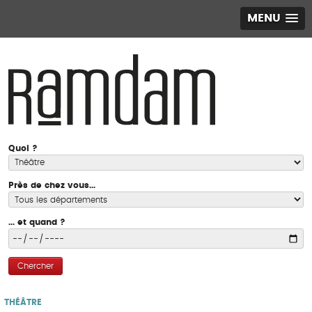
MENU
Quoi ?
Près de chez vous...
... et quand ?
Chercher
THÉÂTRE