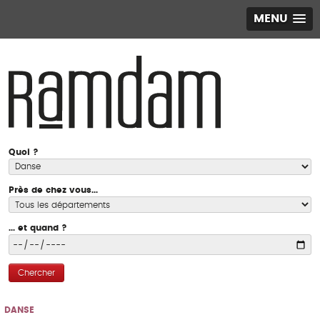
MENU
Quoi ?
Près de chez vous...
... et quand ?
Chercher
DANSE