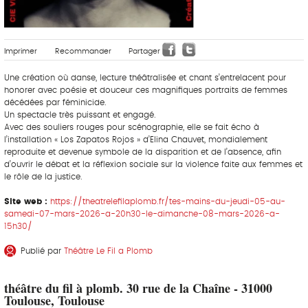
Imprimer
Recommander
Partager
Une création où danse, lecture théâtralisée et chant s’entrelacent pour
honorer avec poésie et douceur ces magnifiques portraits de femmes
décédées par féminicide.
Un spectacle très puissant et engagé.
Avec des souliers rouges pour scénographie, elle se fait écho à
l’installation « Los Zapatos Rojos » d’Elina Chauvet, mondialement
reproduite et devenue symbole de la disparition et de l’absence, afin
d’ouvrir le débat et la réflexion sociale sur la violence faite aux femmes et
le rôle de la justice.
Site web :
https://theatrelefilaplomb.fr/tes-mains-du-jeudi-05-au-
samedi-07-mars-2026-a-20h30-le-dimanche-08-mars-2026-a-
15h30/
Publié par
Théâtre Le Fil a Plomb
théâtre du fil à plomb. 30 rue de la Chaîne - 31000
Toulouse, Toulouse