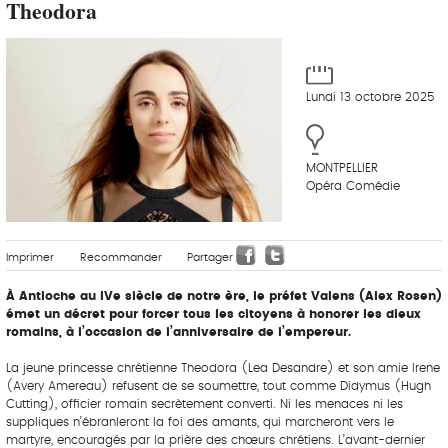
Theodora
Lundi 13 octobre 2025
MONTPELLIER
Opéra Comédie
Imprimer
Recommander
Partager
À Antioche au IVe siècle de notre ère, le préfet Valens (Alex Rosen)
émet un décret pour forcer tous les citoyens à honorer les dieux
romains, à l’occasion de l’anniversaire de l’empereur.
La jeune princesse chrétienne Theodora (Lea Desandre) et son amie Irene
(Avery Amereau) refusent de se soumettre, tout comme Didymus (Hugh
Cutting), officier romain secrètement converti. Ni les menaces ni les
suppliques n’ébranleront la foi des amants, qui marcheront vers le
martyre, encouragés par la prière des chœurs chrétiens. L’avant-dernier