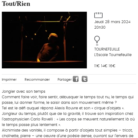
Tout/Rien
Jeudi 28 mars 2024
20h30
TOURNEFEUILLE
L'Escale Tournefeuille
11€ 14€ 16€
Imprimer
Recommander
Partager
Jongler avec son temps
Comment faire voir, faire sentir, débusquer le temps tout nu, le temps qui
passe, lui donner forme, le saisir dans son mouvement même ?
Tel est le défi auquel répond Alexis Rouvre et son « cirque d’objets ».
Jongleur du temps, plutôt que de la gravité, il trouve son inspiration chez
l’astrophysicien Carlo Rovelli : « Les corps se meuvent naturellement là où
le temps passe plus lentement ».
Alchimiste des vanités, il compose à partir d’objets tout simples – tricot,
chaînette, pierre – une oeuvre d’une poésie dense, ouvrant sur l’envers de