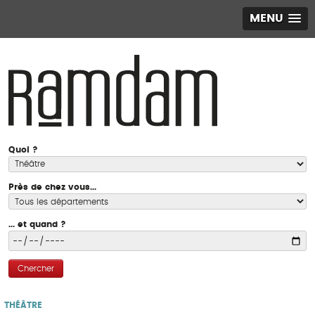
MENU
Quoi ?
Près de chez vous...
... et quand ?
Chercher
THÉÂTRE