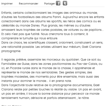
Imprimer
Recommander
Partager
Enfants, certains collectionnaient les images des animaux du monde,
d’autres les footballeurs des albums Panini. Aujourd’hui encore les enfants
collectionnent dans ces albums les sportifs, les héros des comics ou es
célébrités du monde Disney. Plus grands, les mêmes ou d’autres
amassent leurs trophées de cartes postales, de voitures ou de papillons...
Et cela n’est pas que futilité. Nous cherchons tous à contenir, à
comprendre le tumulte qui nous entoure.
Dans ce chaos, les scientifiques classent, ordonnent, construisent un sens,
une rationalité possible. Les artistes utilisent leur médium, Gaël Clariana
photographie.
Il regarde, prélève, assemble les morceaux du quotidien. Que ce soit au
Familistère de Guise, dans les zones pavillonnaires du Pas-de-Calais, ou
ici, en Picardie rurale dans le monde de la chasse, il appréhende et
représente le monde de nos semblables. Des gestes simples, des
trophées modestes, des moments pour être ensemble, mais aussi des
instants pour dominer le monde... il en prend note.
Dans l’objectivité toute relative de la photographie documentaire, Gaël
Clariana relate par petites touches la réalité du visible. Un pas en avant,
un pas en arrière, il trouve la bonne distance pour percevoir ce monde
terriblement humain, dérisoire et parfois attendrissant ; le nôtre.