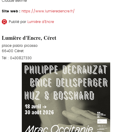
Claude Belime
Site web :
https://www.lumieredencre.fr/
Publié par
Lumière d’Encre
Lumière d'Encre, Céret
place pablo picasso
66400 Céret
Tél : 0430827330