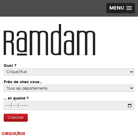
MENU
Quoi ?
Près de chez vous...
... et quand ?
Chercher
CIRQUE/RUE