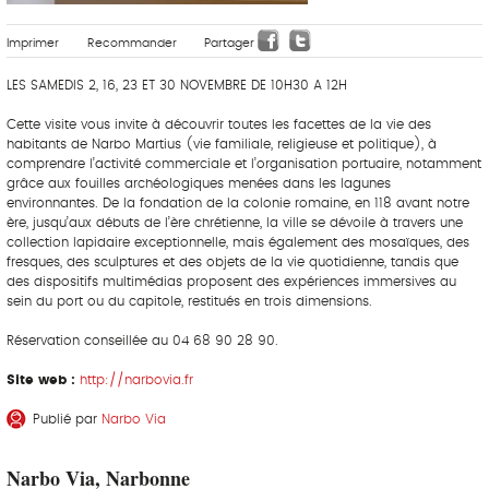
Imprimer
Recommander
Partager
LES SAMEDIS 2, 16, 23 ET 30 NOVEMBRE DE 10H30 A 12H
Cette visite vous invite à découvrir toutes les facettes de la vie des
habitants de Narbo Martius (vie familiale, religieuse et politique), à
comprendre l’activité commerciale et l’organisation portuaire, notamment
grâce aux fouilles archéologiques menées dans les lagunes
environnantes. De la fondation de la colonie romaine, en 118 avant notre
ère, jusqu’aux débuts de l’ère chrétienne, la ville se dévoile à travers une
collection lapidaire exceptionnelle, mais également des mosaïques, des
fresques, des sculptures et des objets de la vie quotidienne, tandis que
des dispositifs multimédias proposent des expériences immersives au
sein du port ou du capitole, restitués en trois dimensions.
Réservation conseillée au 04 68 90 28 90.
Site web :
http://narbovia.fr
Publié par
Narbo Via
Narbo Via, Narbonne