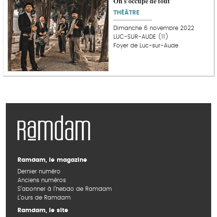
On s'occupe de tout
THÉÂTRE
Dimanche 6 novembre 2022
LUC-SUR-AUDE (11)
Foyer de Luc-sur-Aude
Ramdam, le magazine
Dernier numéro
Anciens numéros
S’abonner à l’hebdo de Ramdam
L’ours de Ramdam
Ramdam, le site