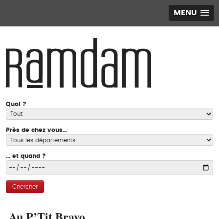
MENU
Quoi ?
Près de chez vous...
... et quand ?
Chercher
Au P’Tit Bravo