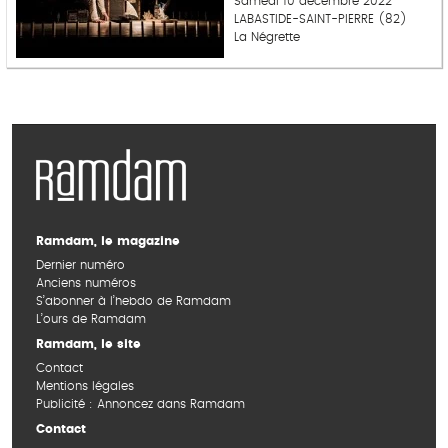
Samedi 10 décembre 2022
LABASTIDE-SAINT-PIERRE (82)
La Négrette
Ramdam, le magazine
Dernier numéro
Anciens numéros
S’abonner à l’hebdo de Ramdam
L’ours de Ramdam
Ramdam, le site
Contact
Mentions légales
Publicité : Annoncez dans Ramdam
Contact