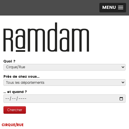
MENU
Quoi ?
Près de chez vous...
... et quand ?
Chercher
CIRQUE/RUE