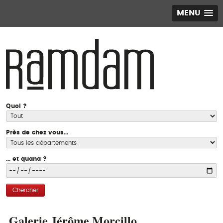
MENU
Quoi ?
Près de chez vous...
... et quand ?
Chercher
Galerie Jérôme Morcillo