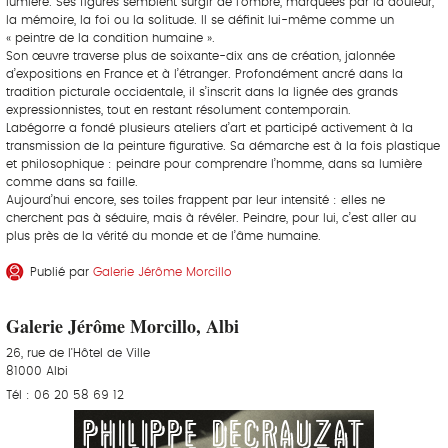
lumière. Ses figures semblent surgir de l’ombre, marquées par la douleur,
la mémoire, la foi ou la solitude. Il se définit lui-même comme un
« peintre de la condition humaine ».
Son œuvre traverse plus de soixante-dix ans de création, jalonnée
d’expositions en France et à l’étranger. Profondément ancré dans la
tradition picturale occidentale, il s’inscrit dans la lignée des grands
expressionnistes, tout en restant résolument contemporain.
Labégorre a fondé plusieurs ateliers d’art et participé activement à la
transmission de la peinture figurative. Sa démarche est à la fois plastique
et philosophique : peindre pour comprendre l’homme, dans sa lumière
comme dans sa faille.
Aujourd’hui encore, ses toiles frappent par leur intensité : elles ne
cherchent pas à séduire, mais à révéler. Peindre, pour lui, c’est aller au
plus près de la vérité du monde et de l’âme humaine.
Publié par
Galerie Jérôme Morcillo
Galerie Jérôme Morcillo, Albi
26, rue de l'Hôtel de Ville
81000 Albi
Tél : 06 20 58 69 12