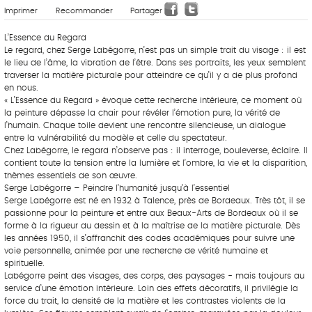
Imprimer
Recommander
Partager
L’Essence du Regard
Le regard, chez Serge Labégorre, n’est pas un simple trait du visage : il est
le lieu de l’âme, la vibration de l’être. Dans ses portraits, les yeux semblent
traverser la matière picturale pour atteindre ce qu’il y a de plus profond
en nous.
« L’Essence du Regard » évoque cette recherche intérieure, ce moment où
la peinture dépasse la chair pour révéler l’émotion pure, la vérité de
l’humain. Chaque toile devient une rencontre silencieuse, un dialogue
entre la vulnérabilité du modèle et celle du spectateur.
Chez Labégorre, le regard n’observe pas : il interroge, bouleverse, éclaire. Il
contient toute la tension entre la lumière et l’ombre, la vie et la disparition,
thèmes essentiels de son œuvre.
Serge Labégorre – Peindre l’humanité jusqu’à l’essentiel
Serge Labégorre est né en 1932 à Talence, près de Bordeaux. Très tôt, il se
passionne pour la peinture et entre aux Beaux-Arts de Bordeaux où il se
forme à la rigueur du dessin et à la maîtrise de la matière picturale. Dès
les années 1950, il s’affranchit des codes académiques pour suivre une
voie personnelle, animée par une recherche de vérité humaine et
spirituelle.
Labégorre peint des visages, des corps, des paysages - mais toujours au
service d’une émotion intérieure. Loin des effets décoratifs, il privilégie la
force du trait, la densité de la matière et les contrastes violents de la